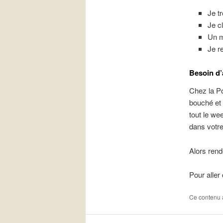
Je t
Je c
Un m
Je r
Besoin d’
Chez la Po
bouché et 
tout le we
dans votre
Alors ren
Pour aller
Ce contenu 