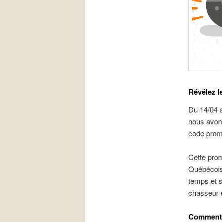
Révélez l
Du 14/04 a
nous avon
code promo
Cette prom
Québécoise
temps et s
chasseur e
Comment ç