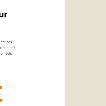
articles
ur
ment nos
echerche !
contacts