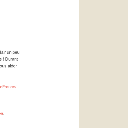
lair un peu
e ! Durant
ous aider
neFrance/
en
.