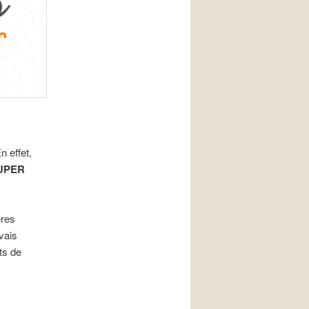
 effet,
UPER
ères
vais
ts de