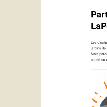
Par
principal
LaPo
Les cloch
jardins de
Mais parc
parmi les