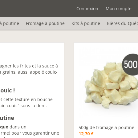
Connexion
Mon compte
à poutine
Fromage à poutine
Kits à poutine
Bières du Qué
gner les frites et la sauce à
 grains, aussi appelé couic-
ouic !
et cette texture en bouche
uic-couic" sous la dent.
utine
ique
dans un
500g de fromage à poutine
erme) pour vous garantir une
12,70 €