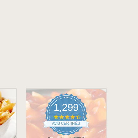
1,299
4.6
star
AVIS CERTIFIÉS
rating